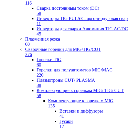
116
Сварка постоянным током (DC)
58
Инверторы TIG PULSE - аргоннодуговая свар
11
Инверторы для сварки Алюминия TIG AC/DC
45
Плазменная резка
60
Сварочные горелки для MIG/TIG/CUT
376
Горелки TIG
60
Горелки для полуавтоматов MIG/MAG
220
Плазмотроны CUT/ PLASMA
38
Комплектующие к горелкам MIG/ TIG/ CUT
58
Комплектующие к горелкам MIG
135
Вставки и диффузоры
41
Гусаки
17