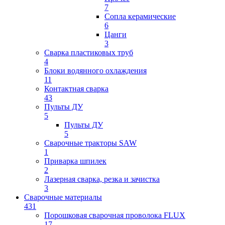
7
Сопла керамические
6
Цанги
3
Сварка пластиковых труб
4
Блоки водянного охлаждения
11
Контактная сварка
43
Пульты ДУ
5
Пульты ДУ
5
Сварочные тракторы SAW
1
Приварка шпилек
2
Лазерная сварка, резка и зачистка
3
Сварочные материалы
431
Порошковая сварочная проволока FLUX
17