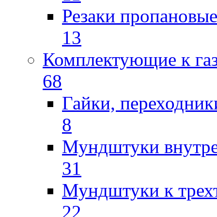
Резаки пропановы
13
Комплектующие к га
68
Гайки, переходник
8
Мундштуки внутр
31
Мундштуки к трех
22