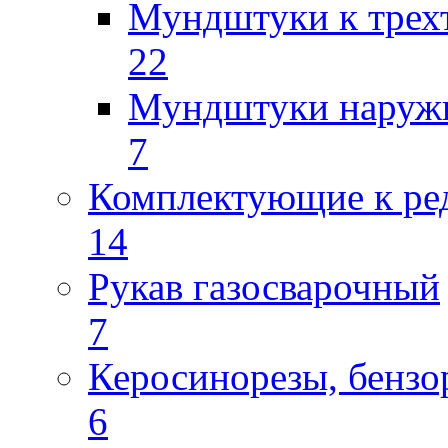
Мундштуки к трех
22
Мундштуки наруж
7
Комплектующие к ре
14
Рукав газосварочный
7
Керосинорезы, бензо
6