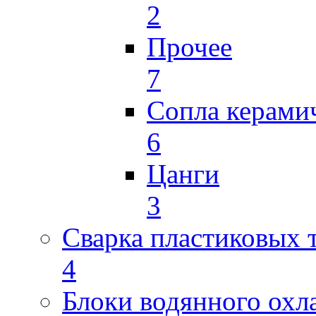
2
Прочее
7
Сопла керами
6
Цанги
3
Сварка пластиковых 
4
Блоки водянного охл