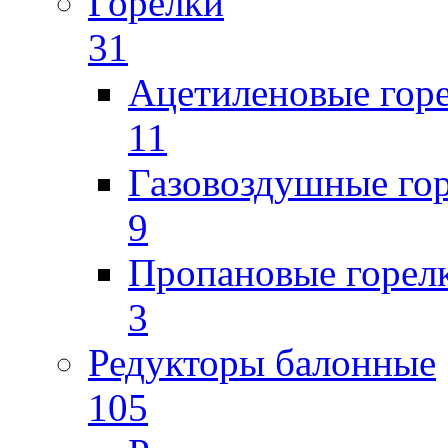
Горелки
31
Ацетиленовые гор
11
Газовоздушные го
9
Пропановые горел
3
Редукторы балонные
105