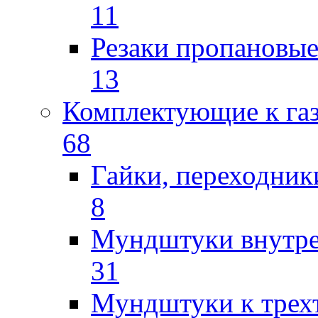
11
Резаки пропановы
13
Комплектующие к га
68
Гайки, переходник
8
Мундштуки внутр
31
Мундштуки к трех