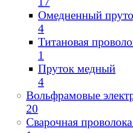
17
Омедненный прут
4
Титановая проволо
1
Пруток медный
4
Вольфрамовые элект
20
Сварочная проволока