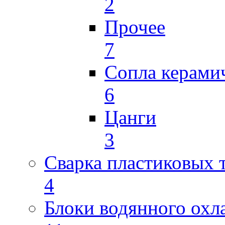
2
Прочее
7
Сопла керами
6
Цанги
3
Сварка пластиковых 
4
Блоки водянного охл