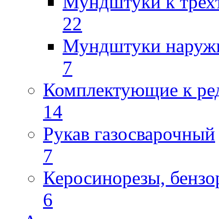
Мундштуки к трех
22
Мундштуки наруж
7
Комплектующие к ре
14
Рукав газосварочный
7
Керосинорезы, бензо
6