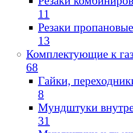
Резаки комбиниров
11
Резаки пропановы
13
Комплектующие к га
68
Гайки, переходник
8
Мундштуки внутр
31