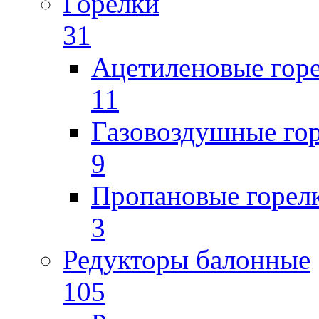
Горелки
31
Ацетиленовые гор
11
Газовоздушные го
9
Пропановые горел
3
Редукторы балонные
105